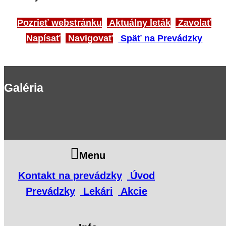
Pozrieť webstránku
Aktuálny leták
Zavolať
Napísať
Navigovať
Späť na Prevádzky
Galéria
Menu
Kontakt na prevádzky
Úvod
Prevádzky
Lekári
Akcie